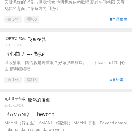
又听见你的说话 占据我想像 也听见你依稀歌唱 飘过午间艳阳 又看
见你的背面 占据每方向 我放弃 ...
344
80
#粤语歌曲
点击重新加载
飞鱼在线
2011-9-28
《心曲 》--- 甄妮
继续猜歌，国语版是哪首歌？好像没啥难度。。。{:soso_e120:}心
曲 情调细细唱 ...
135
18
#粤语歌曲
点击重新加载
黯然的傻傻
2013-10-24
《AMANI》---beyond
AMANI（肯尼亚） AMANI（絕版啊） AMANI 演唱：Beyond amani
nakupenda nakupenda we we a ...