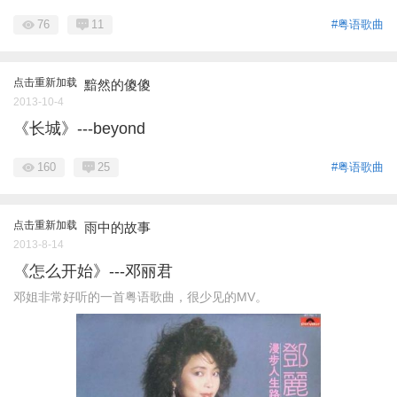
76
11
#粤语歌曲
点击重新加载
黯然的傻傻
2013-10-4
《长城》---beyond
160
25
#粤语歌曲
点击重新加载
雨中的故事
2013-8-14
《怎么开始》---邓丽君
邓姐非常好听的一首粤语歌曲，很少见的MV。