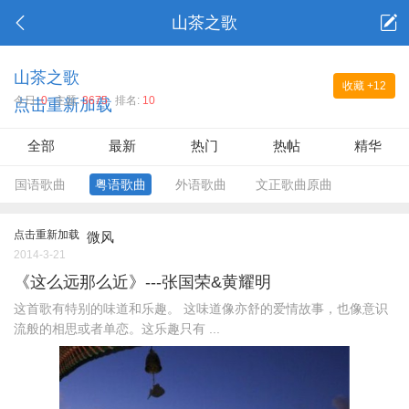
山茶之歌
山茶之歌
收藏
+12
今日:
0
主题:
3675
排名:
10
点击重新加载
全部
最新
热门
热帖
精华
国语歌曲
粤语歌曲
外语歌曲
文正歌曲原曲
点击重新加载
微风
2014-3-21
《这么远那么近》---张国荣&黄耀明
这首歌有特别的味道和乐趣。 这味道像亦舒的爱情故事，也像意识
流般的相思或者单恋。这乐趣只有 ...