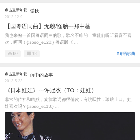
点击重新加载
暖秋
2012-12-9
【国粤语同曲】无赖/怪胎---郑中基
我也来贴一首国粤语同曲的歌，歌名不咋的，童鞋们听听看喜不喜
欢，呵呵！{:soso_e120:} 粤语版《 ...
90
18
#粤语歌曲
点击重新加载
雨中的故事
2013-5-23
《日本娃娃》---许冠杰（TO：娃娃）
非常的传神和幽默，旋律歌词都很俏皮，有跳跃性，琅琅上口。娃
娃喜欢吗？{:soso_e113:} ...