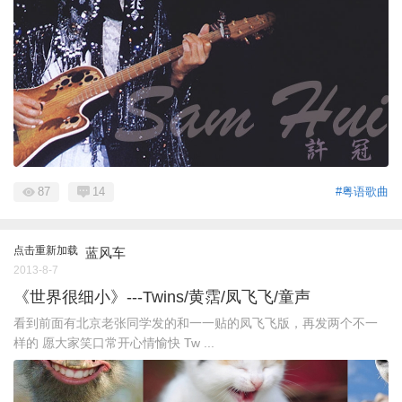
87
14
#粤语歌曲
点击重新加载
蓝风车
2013-8-7
《世界很细小》---Twins/黄霑/凤飞飞/童声
看到前面有北京老张同学发的和一一贴的凤飞飞版，再发两个不一
样的 愿大家笑口常开心情愉快 Tw ...