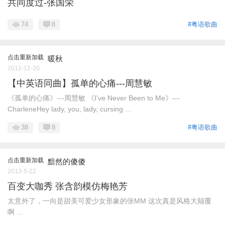
共同度过-张国荣
74
8
#粤语歌曲
点击重新加载
暖秋
2012-12-20
【中英语同曲】孤单的心痛---周慧敏
《孤单的心痛》---周慧敏 《I've Never Been to Me》---
CharleneHey lady, you, lady, cursing ...
38
8
#粤语歌曲
点击重新加载
黯然的傻傻
2013-5-22
百变大咖秀 张含韵模仿梅艳芳
太意外了，一向是甜美可爱少女形象的张MM 这次真是风格大颠覆
啊 ...