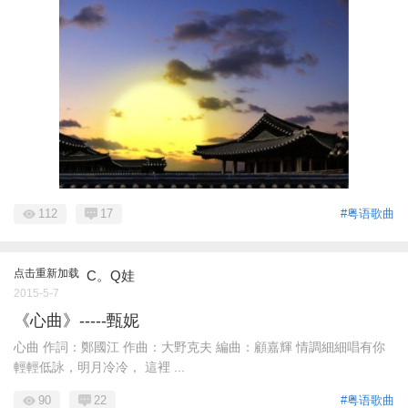
112
17
#粤语歌曲
点击重新加载
C。Q娃
2015-5-7
《心曲》-----甄妮
心曲 作詞：鄭國江 作曲：大野克夫 編曲：顧嘉輝 情調細細唱有你
輕輕低詠，明月冷冷， 這裡 ...
90
22
#粤语歌曲