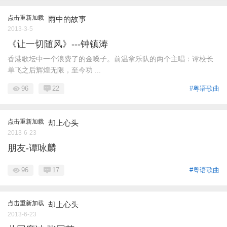
点击重新加载
雨中的故事
2013-3-5
《让一切随风》---钟镇涛
香港歌坛中一个浪费了的金嗓子。前温拿乐队的两个主唱：谭校长
单飞之后辉煌无限，至今功 ...
96
22
#粤语歌曲
点击重新加载
却上心头
2013-6-23
朋友-谭咏麟
96
17
#粤语歌曲
点击重新加载
却上心头
2013-6-23