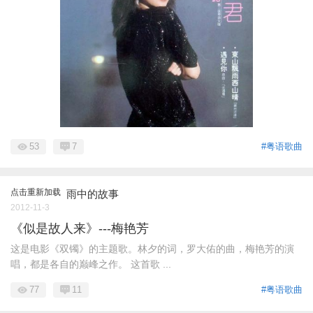
53
7
#粤语歌曲
点击重新加载
雨中的故事
2012-11-3
《似是故人来》---梅艳芳
这是电影《双镯》的主题歌。林夕的词，罗大佑的曲，梅艳芳的演
唱，都是各自的巅峰之作。 这首歌 ...
77
11
#粤语歌曲