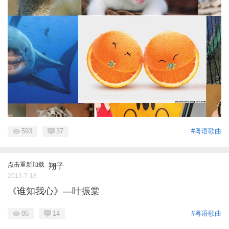
593
37
#粤语歌曲
点击重新加载
翔子
2013-7-18
《谁知我心》---叶振棠
85
14
#粤语歌曲