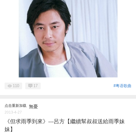
110
17
#粤语歌曲
点击重新加载
無憂
2013-4-27
《但求雨季到來》---呂方【繼續幫叔叔送給雨季妹
妹】