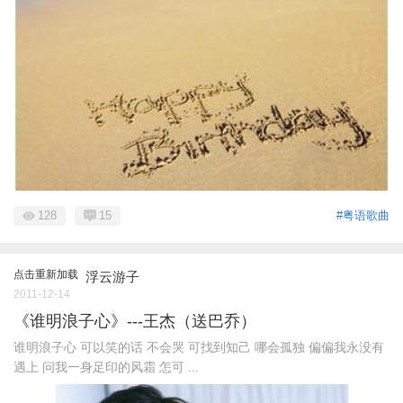
128
15
#粤语歌曲
点击重新加载
浮云游子
2011-12-14
《谁明浪子心》---王杰（送巴乔）
谁明浪子心 可以笑的话 不会哭 可找到知己 哪会孤独 偏偏我永没有
遇上 问我一身足印的风霜 怎可 ...