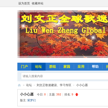
设为首页
收藏本站
门户
论坛
群组
家园
应用
帮助
»
论坛
›
刘文正歌迷建设、学习专区
›
小小心愿
劉
小小心愿
今日:
0
|
主题:
392
|
排名:
9
文
版主:
紫梦幻
正