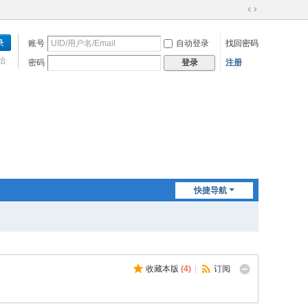
切
换
账号
自动登录
找回密码
到
宽
始
密码
注册
登录
版
快捷导航
收藏本版
(
4
)
|
订阅