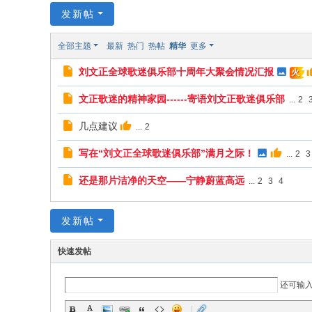
发新帖
全
球
全部主题
最新
热门
热帖
精华
更多
歌
刘文正全球歌迷俱乐部十周年大聚会情况汇报
火
迷
俱
文正歌迷的精神家园------寄语刘文正歌迷俱乐部
...
2
樂
几点建议
...
2
部
写在“刘文正全球歌迷俱乐部”满月之际！
...
2
3
还是那片洁净的天空——宁静蔚蓝高远
...
2
3
4
发新帖
快速发帖
还可输
|