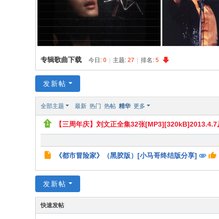
全
球
歌
迷
专辑歌曲下载
今日:
0
|
主题:
27
|
排名:
5
俱
樂
发新帖
部
全部主题
最新
热门
热帖
精华
更多
【三周年庆】刘文正全集32张[MP3][320kB]2013.4
《都市冒险家》（黑胶版）[小马哥终结版分享]
发新帖
快速发帖