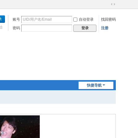
切
换
账号
自动登录
找回密码
到
宽
始
密码
注册
登录
版
快捷导航