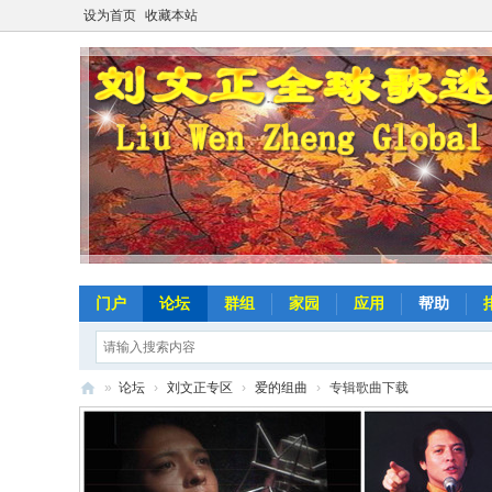
设为首页
收藏本站
门户
论坛
群组
家园
应用
帮助
»
论坛
›
刘文正专区
›
爱的组曲
›
专辑歌曲下载
劉
文
正