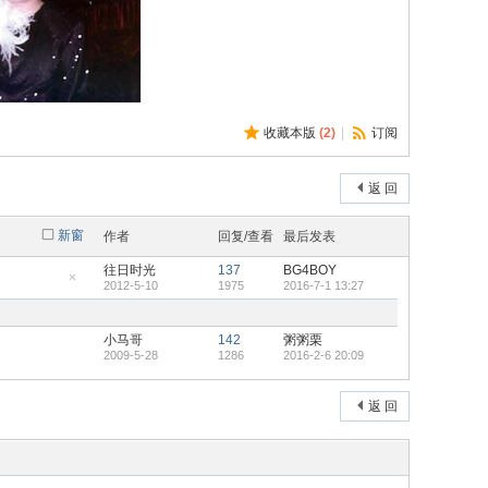
收藏本版
(
2
)
|
订阅
返 回
新窗
作者
回复/查看
最后发表
往日时光
137
BG4BOY
2012-5-10
1975
2016-7-1 13:27
隐
藏
置
顶
小马哥
142
粥粥栗
帖
2009-5-28
1286
2016-2-6 20:09
返 回