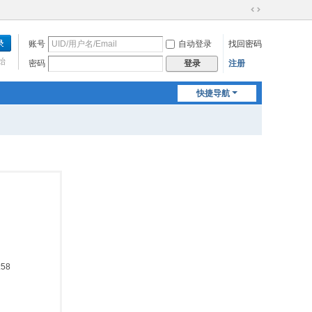
切
换
账号
自动登录
找回密码
到
宽
始
密码
注册
登录
版
快捷导航
:58