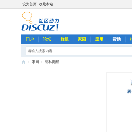
设为首页
收藏本站
门户
论坛
群组
家园
应用
帮助
›
家园
›
隐私提醒
劉
文
正
唐
全
球
歌
迷
俱