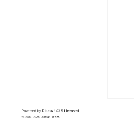
樂
部
Powered by
Discuz!
X3.5
Licensed
© 2001-2025
Discuz! Team
.