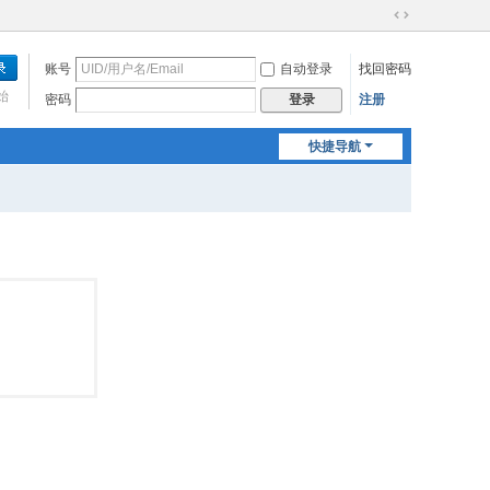
切
换
账号
自动登录
找回密码
到
宽
始
密码
注册
登录
版
快捷导航