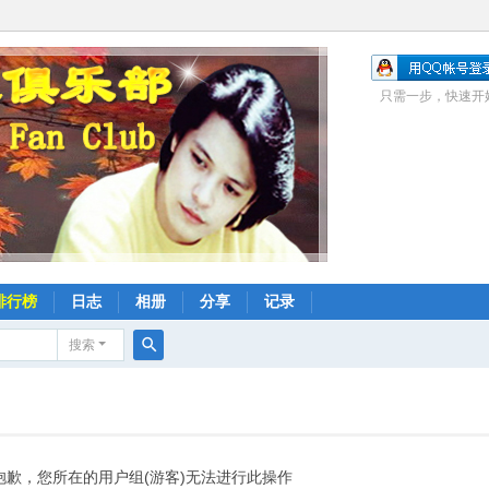
只需一步，快速开
排行榜
日志
相册
分享
记录
搜索
搜
索
抱歉，您所在的用户组(游客)无法进行此操作