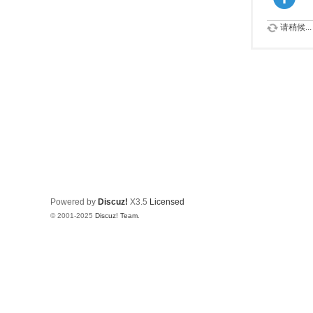
请稍候...
Powered by
Discuz!
X3.5
Licensed
© 2001-2025
Discuz! Team
.