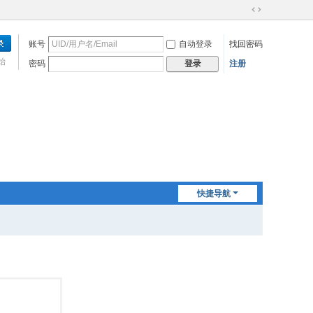
切
换
账号
自动登录
找回密码
到
宽
始
密码
注册
登录
版
快捷导航