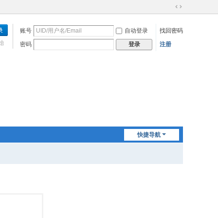
切
换
账号
自动登录
找回密码
到
宽
始
密码
注册
登录
版
快捷导航