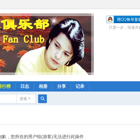
只需一步，快速开
排行榜
日志
相册
分享
记录
搜索
搜
索
抱歉，您所在的用户组(游客)无法进行此操作