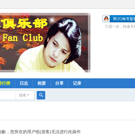
只需一步，快速开
排行榜
日志
相册
分享
记录
搜索
搜
索
抱歉，您所在的用户组(游客)无法进行此操作