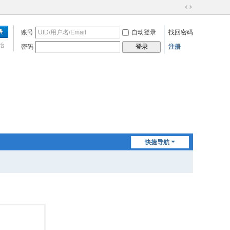
切
换
账号
自动登录
找回密码
到
宽
始
密码
注册
登录
版
快捷导航