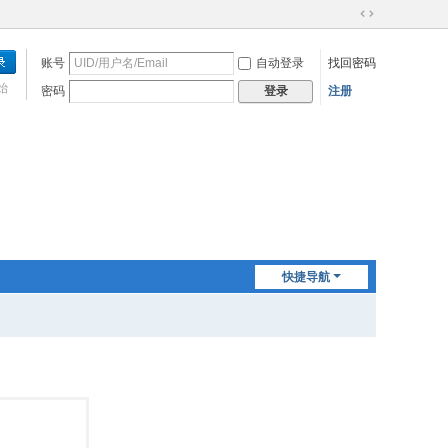
切
换
账号
自动登录
找回密码
到
宽
始
密码
注册
登录
版
快捷导航