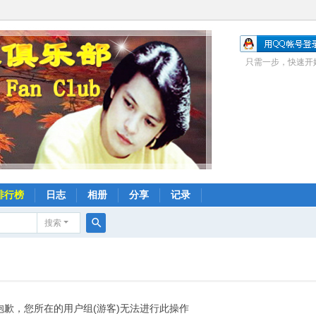
只需一步，快速开
排行榜
日志
相册
分享
记录
搜索
搜
索
抱歉，您所在的用户组(游客)无法进行此操作