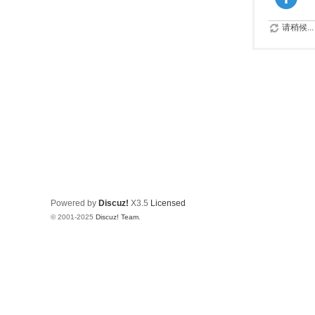
请稍候...
Powered by
Discuz!
X3.5
Licensed
© 2001-2025
Discuz! Team
.