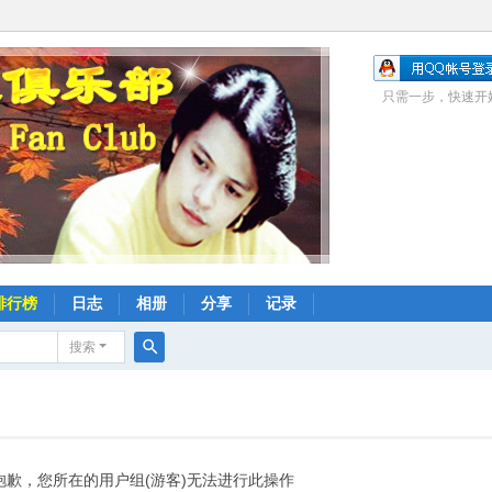
只需一步，快速开
排行榜
日志
相册
分享
记录
搜索
搜
索
抱歉，您所在的用户组(游客)无法进行此操作