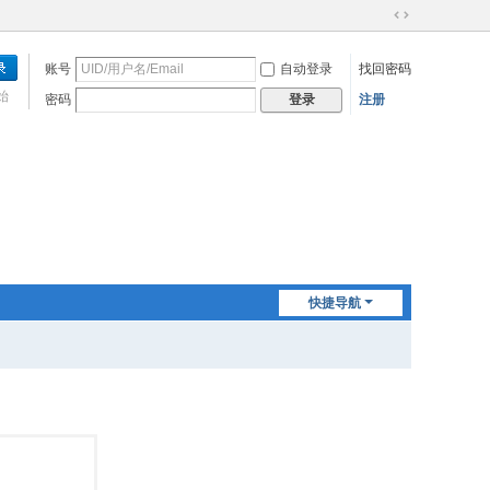
切
换
账号
自动登录
找回密码
到
宽
始
密码
注册
登录
版
快捷导航