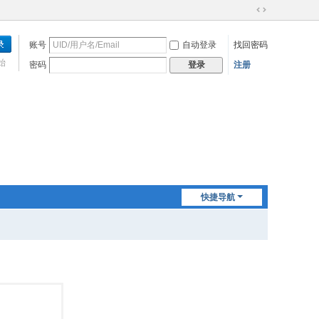
切
换
账号
自动登录
找回密码
到
宽
始
密码
注册
登录
版
快捷导航