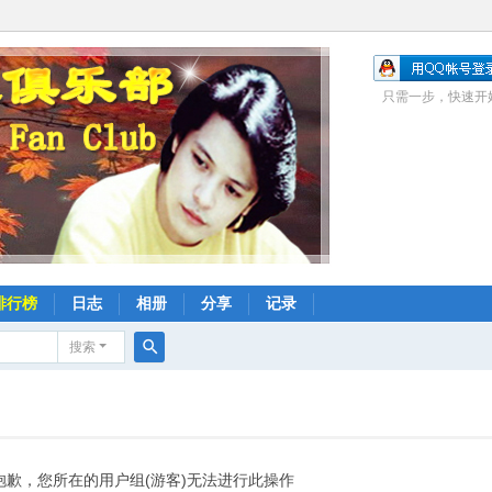
只需一步，快速开
排行榜
日志
相册
分享
记录
搜索
搜
索
抱歉，您所在的用户组(游客)无法进行此操作