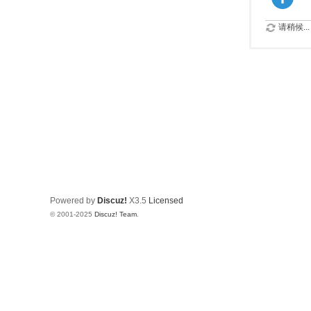
请稍候...
Powered by
Discuz!
X3.5
Licensed
© 2001-2025
Discuz! Team
.