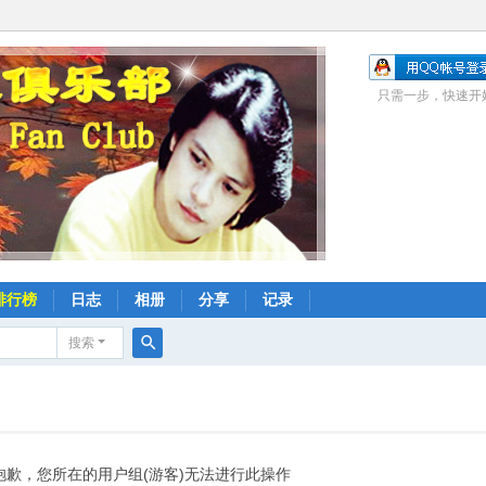
只需一步，快速开
排行榜
日志
相册
分享
记录
搜索
搜
索
抱歉，您所在的用户组(游客)无法进行此操作