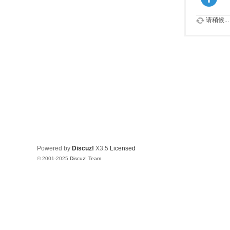
请稍候...
Powered by
Discuz!
X3.5
Licensed
© 2001-2025
Discuz! Team
.