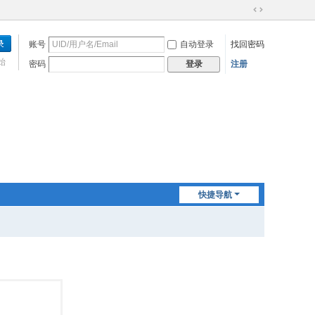
切
换
账号
自动登录
找回密码
到
宽
始
密码
注册
登录
版
快捷导航