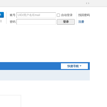
切
换
账号
自动登录
找回密码
到
宽
始
密码
注册
登录
版
快捷导航