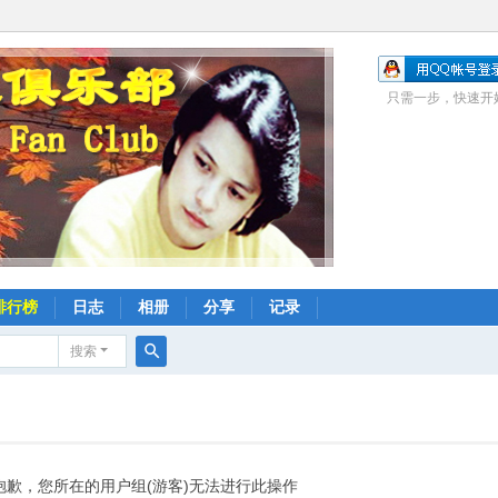
只需一步，快速开
排行榜
日志
相册
分享
记录
搜索
搜
索
抱歉，您所在的用户组(游客)无法进行此操作