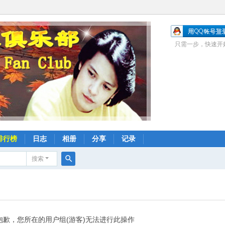
只需一步，快速开
排行榜
日志
相册
分享
记录
搜索
搜
索
抱歉，您所在的用户组(游客)无法进行此操作