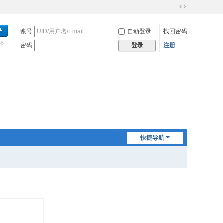
切
换
账号
自动登录
找回密码
到
宽
始
密码
注册
登录
版
快捷导航