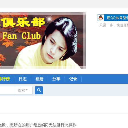
只需一步，快速开
排行榜
日志
相册
分享
记录
搜索
搜
索
抱歉，您所在的用户组(游客)无法进行此操作