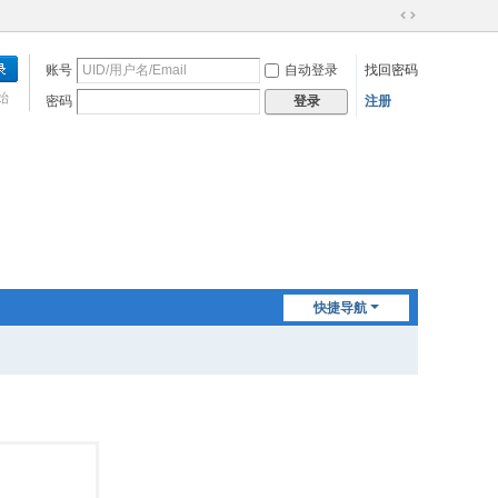
切
换
账号
自动登录
找回密码
到
宽
始
密码
注册
登录
版
快捷导航