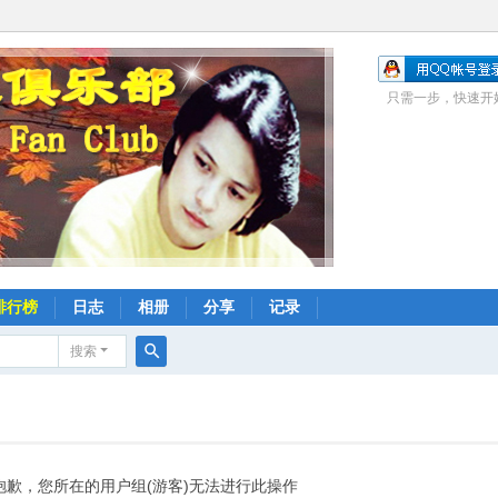
只需一步，快速开
排行榜
日志
相册
分享
记录
搜索
搜
索
抱歉，您所在的用户组(游客)无法进行此操作