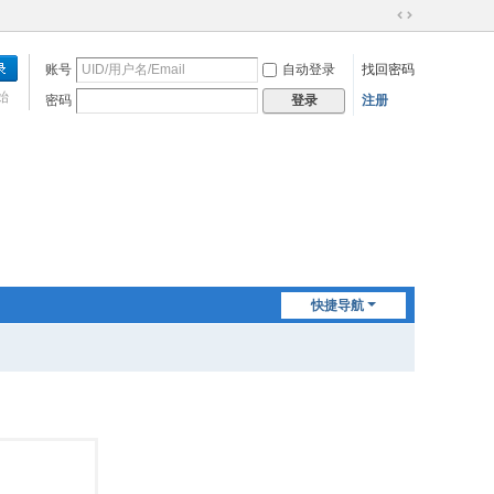
切
换
账号
自动登录
找回密码
到
宽
始
密码
注册
登录
版
快捷导航