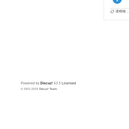
请稍候...
Powered by
Discuz!
X3.5
Licensed
© 2001-2025
Discuz! Team
.