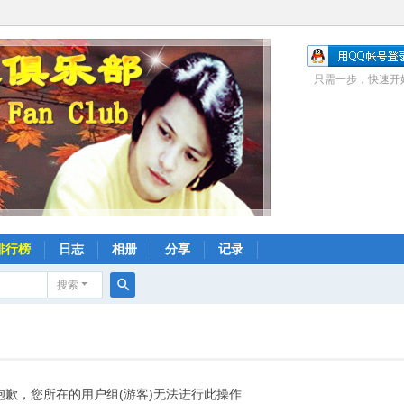
只需一步，快速开
排行榜
日志
相册
分享
记录
搜索
搜
索
抱歉，您所在的用户组(游客)无法进行此操作