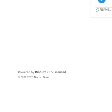
请稍候...
Powered by
Discuz!
X3.5
Licensed
© 2001-2025
Discuz! Team
.