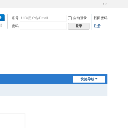
切
换
账号
自动登录
找回密码
到
宽
始
密码
注册
登录
版
快捷导航