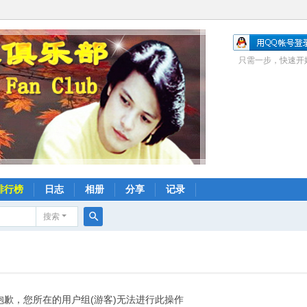
只需一步，快速开
排行榜
日志
相册
分享
记录
搜索
搜
索
抱歉，您所在的用户组(游客)无法进行此操作