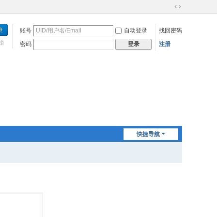
切
换
账号
自动登录
找回密码
到
宽
始
密码
注册
登录
版
快捷导航