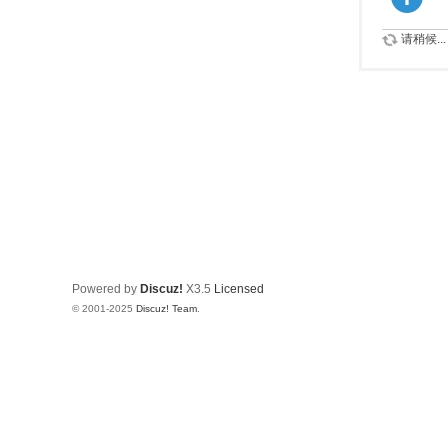
请稍候...
Powered by
Discuz!
X3.5
Licensed
© 2001-2025
Discuz! Team
.