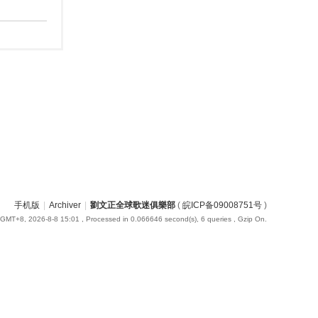
手机版
|
Archiver
|
劉文正全球歌迷俱樂部
(
皖ICP备09008751号
)
GMT+8, 2026-8-8 15:01
, Processed in 0.066646 second(s), 6 queries , Gzip On.