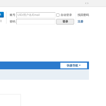
切
换
账号
自动登录
找回密码
到
宽
始
密码
注册
登录
版
快捷导航