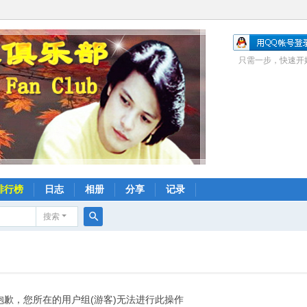
只需一步，快速开
排行榜
日志
相册
分享
记录
搜索
搜
索
抱歉，您所在的用户组(游客)无法进行此操作