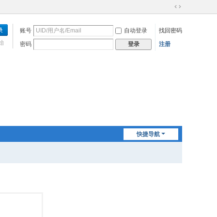
切
换
账号
自动登录
找回密码
到
宽
始
密码
注册
登录
版
快捷导航