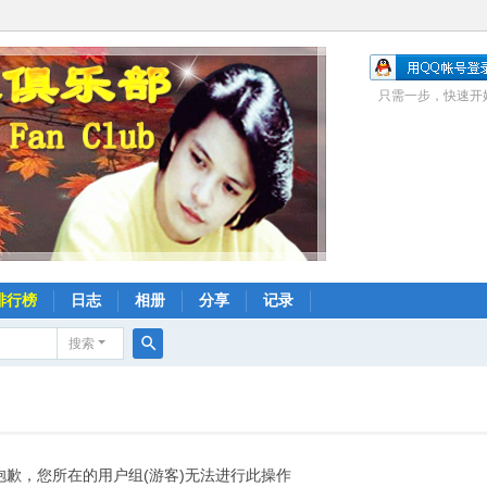
只需一步，快速开
排行榜
日志
相册
分享
记录
搜索
搜
索
抱歉，您所在的用户组(游客)无法进行此操作