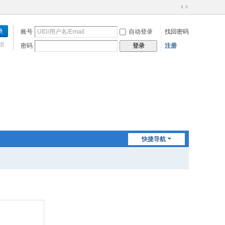
切
换
账号
自动登录
找回密码
到
宽
始
密码
注册
登录
版
快捷导航