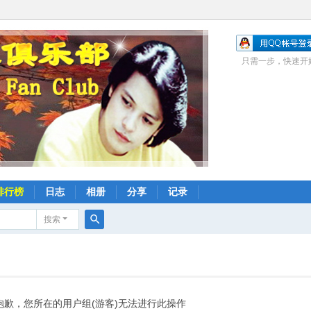
只需一步，快速开
排行榜
日志
相册
分享
记录
搜索
搜
索
抱歉，您所在的用户组(游客)无法进行此操作