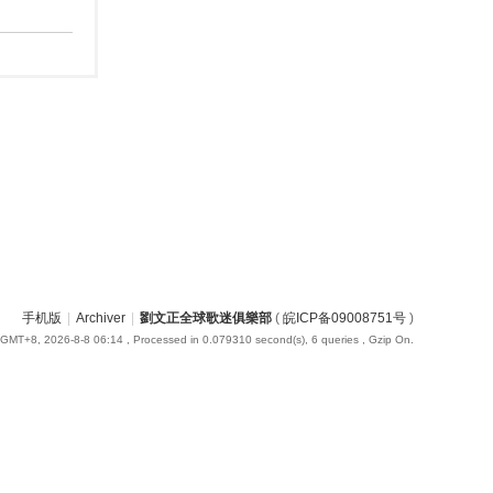
手机版
|
Archiver
|
劉文正全球歌迷俱樂部
(
皖ICP备09008751号
)
GMT+8, 2026-8-8 06:14
, Processed in 0.079310 second(s), 6 queries , Gzip On.