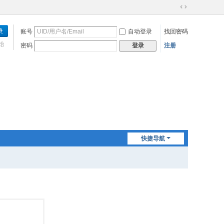
切
换
账号
自动登录
找回密码
到
宽
始
密码
注册
登录
版
快捷导航