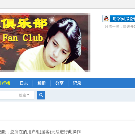
只需一步，快速开
排行榜
日志
相册
分享
记录
搜索
搜
索
抱歉，您所在的用户组(游客)无法进行此操作