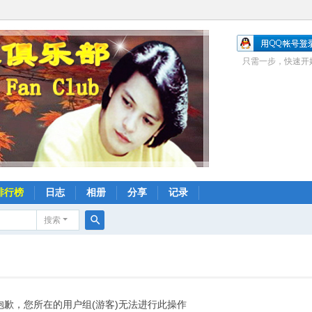
只需一步，快速开
排行榜
日志
相册
分享
记录
搜索
搜
索
抱歉，您所在的用户组(游客)无法进行此操作