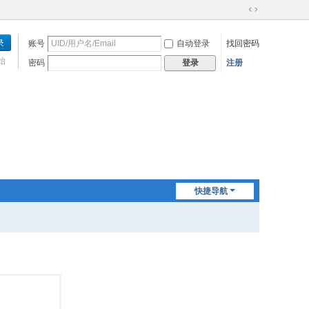
切
换
账号
自动登录
找回密码
到
宽
始
密码
注册
登录
版
快捷导航