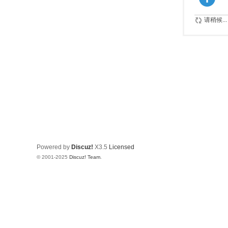
请稍候...
Powered by
Discuz!
X3.5
Licensed
© 2001-2025
Discuz! Team
.