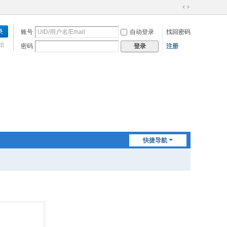
切
换
账号
自动登录
找回密码
到
宽
始
密码
注册
登录
版
快捷导航