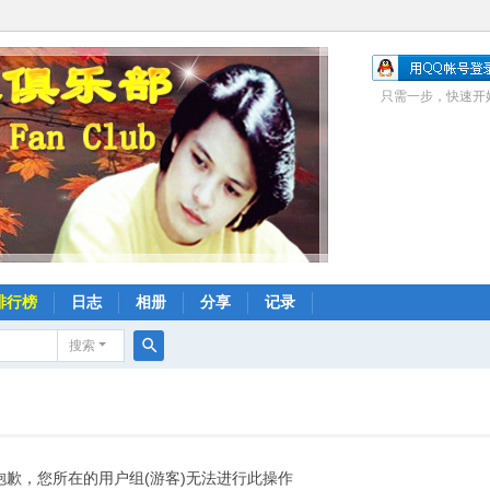
只需一步，快速开
排行榜
日志
相册
分享
记录
搜索
搜
索
抱歉，您所在的用户组(游客)无法进行此操作