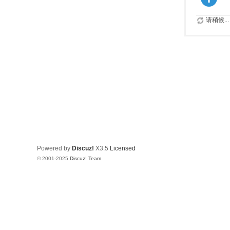
请稍候...
Powered by
Discuz!
X3.5
Licensed
© 2001-2025
Discuz! Team
.