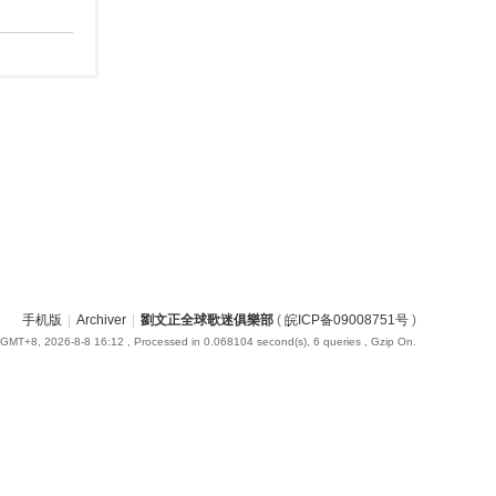
手机版
|
Archiver
|
劉文正全球歌迷俱樂部
(
皖ICP备09008751号
)
GMT+8, 2026-8-8 16:12
, Processed in 0.068104 second(s), 6 queries , Gzip On.