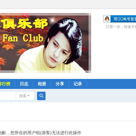
只需一步，快速开
排行榜
日志
相册
分享
记录
搜索
搜
索
抱歉，您所在的用户组(游客)无法进行此操作