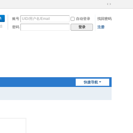
切
换
账号
自动登录
找回密码
到
宽
始
密码
注册
登录
版
快捷导航