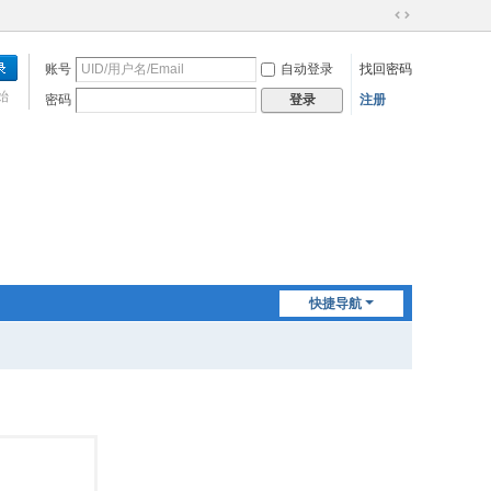
切
换
账号
自动登录
找回密码
到
宽
始
密码
注册
登录
版
快捷导航