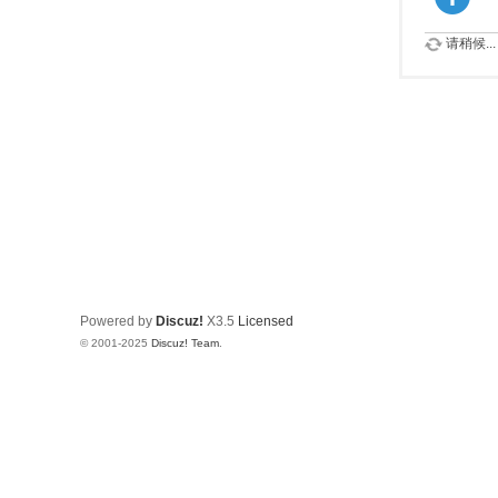
请稍候...
Powered by
Discuz!
X3.5
Licensed
© 2001-2025
Discuz! Team
.