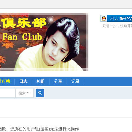
只需一步，快速开
排行榜
日志
相册
分享
记录
搜索
搜
索
抱歉，您所在的用户组(游客)无法进行此操作