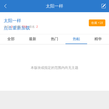
太阳一样
太阳一样
收藏
+18
今日:
0
主题:
758
排名:
2
点击重新加载
全部
最新
热门
热帖
精华
本版块或指定的范围内尚无主题