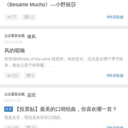
《Besame Mucho》---小野丽莎
77
11
#外语歌曲
点击重新加载
微风
2014-12-16
风的呢喃
班得瑞Whistle of the wind 我觉得，有的音乐，无论是在哪个季节听
来，都会心里宁静和暖。 ...
101
9
#外语歌曲
点击重新加载
蓝田
2015-7-15
【投票贴】最美的口哨组曲，你喜欢哪一首？
投票
我是女生，我也喜欢吹吹口哨的。
125
14
#外语歌曲