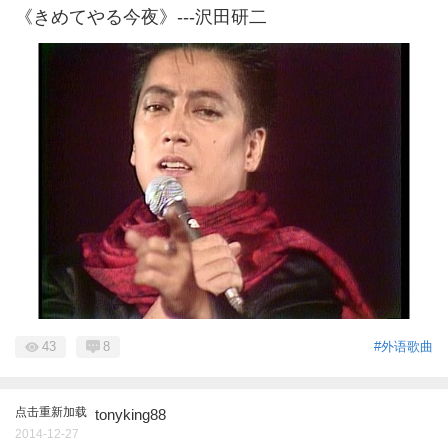
《きめてやる今夜》---沢田研二
43
8
#外语歌曲
点击重新加载
tonyking88
2014-12-27