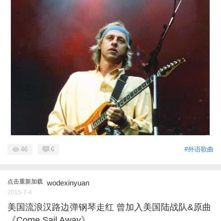
46
6
#外语歌曲
点击重新加载
wodexinyuan
2015-7-4
美国流浪汉路边弹钢琴走红 曾加入美国陆战队&原曲
《Come Sail Away》