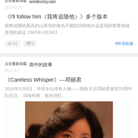
点击重新加载
wodexinyuan
2015-6-20
《I'll follow him（我将追随他）》多个版本
我将追随他再高的山再深的海也不能阻挡我他永远是我的挚爱他就
是我的命运 1963年4月24日 ...
41
9
#外语歌曲
点击重新加载
雨中的故事
2015-5-7
《Careless Whisper》---邓丽君
2015年5月8日，华语乐坛传奇人物——情歌天后邓丽君逝世20周年
纪念日。 回味经典，留住回忆， ...