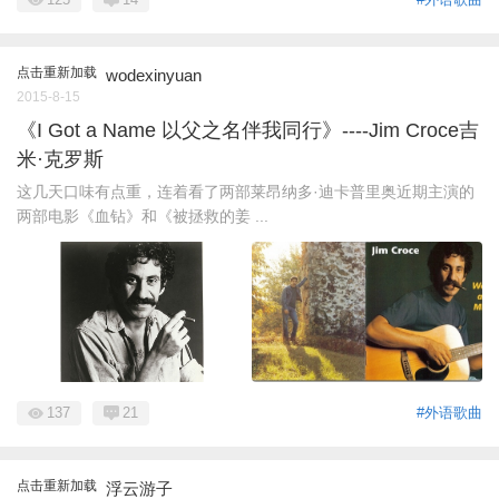
点击重新加载
wodexinyuan
2015-8-15
《I Got a Name 以父之名伴我同行》----Jim Croce吉
米·克罗斯
这几天口味有点重，连着看了两部莱昂纳多·迪卡普里奥近期主演的
两部电影《血钻》和《被拯救的姜 ...
137
21
#外语歌曲
点击重新加载
浮云游子