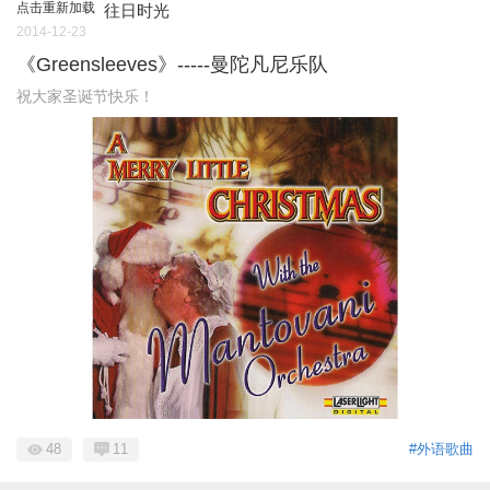
点击重新加载
往日时光
2014-12-23
《Greensleeves》-----曼陀凡尼乐队
祝大家圣诞节快乐！
48
11
#外语歌曲