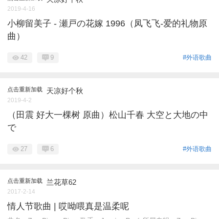
2019-4-16
小柳留美子 - 瀬戸の花嫁 1996（凤飞飞-爱的礼物原
曲）
42
9
#外语歌曲
点击重新加载
天凉好个秋
2019-4-2
（田震 好大一棵树 原曲）松山千春 大空と大地の中
で
27
6
#外语歌曲
点击重新加载
兰花草62
2017-2-14
情人节歌曲 | 哎呦喂真是温柔呢