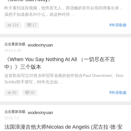
昨天看到这段视频，他旁若无人，那流畅的音符从指间弹奏出来，
虽然不知道曲名叫什么，就这种对待 ...
114
17
#外语歌曲
点击重新加载
wodexinyuan
2015-6-20
《When You Say Nothing At All （一切尽在不言
中）》三个版本
这首歌由写过20首乡村冠军金曲的创作组合Paul Overstreet、Don
Schlitz联手谱写，88年先交由 ...
93
20
#外语歌曲
点击重新加载
wodexinyuan
2015-7-2
法国浪漫吉他大师Nicolas de Angelis (尼古拉·德·安