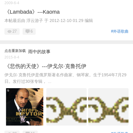
2009-6-4
《Lambada》---Kaoma
本帖最后由 浮云游子 于 2012-12-10 01:29 编辑
27
6
#外语歌曲
点击重新加载
雨中的故事
2015-8-4
《悲伤的天使》---伊戈尔·克鲁托伊
伊戈尔·克鲁托伊是俄罗斯著名作曲家、钢琴家。生于1954年7月29
日。发行过30张专辑， ...