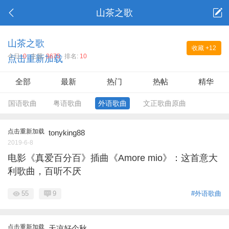
山茶之歌
山茶之歌
收藏
+12
今日:
0
主题:
3675
排名:
10
点击重新加载
全部
最新
热门
热帖
精华
国语歌曲
粤语歌曲
外语歌曲
文正歌曲原曲
点击重新加载
tonyking88
2019-6-8
电影《真爱百分百》插曲《Amore mio》：这首意大
利歌曲，百听不厌
55
9
#外语歌曲
点击重新加载
天凉好个秋