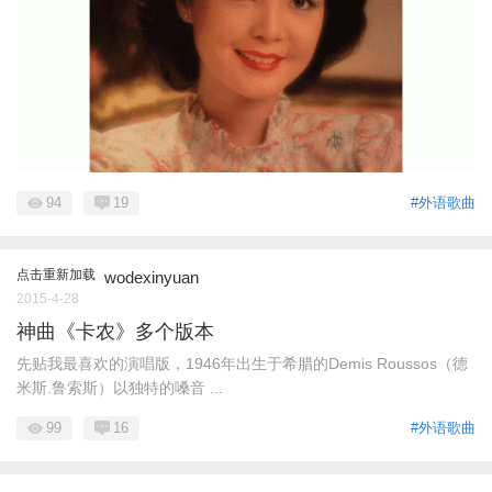
94
19
#外语歌曲
点击重新加载
wodexinyuan
2015-4-28
神曲《卡农》多个版本
先贴我最喜欢的演唱版，1946年出生于希腊的Demis Roussos（德
米斯.鲁索斯）以独特的嗓音 ...
99
16
#外语歌曲