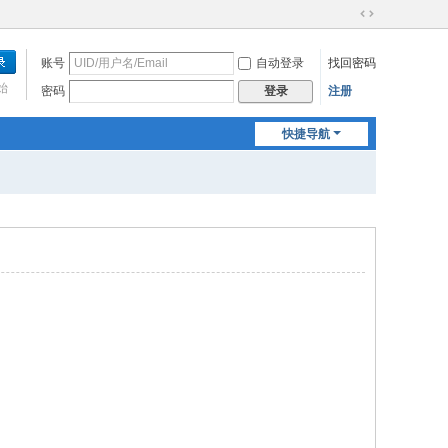
切
换
账号
自动登录
找回密码
到
宽
始
密码
注册
登录
版
快捷导航