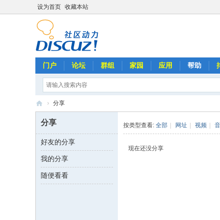
设为首页
收藏本站
门户
论坛
群组
家园
应用
帮助
›
分享
劉
分享
按类型查看:
全部
|
网址
|
视频
|
文
好友的分享
正
现在还没分享
我的分享
全
球
随便看看
歌
迷
俱