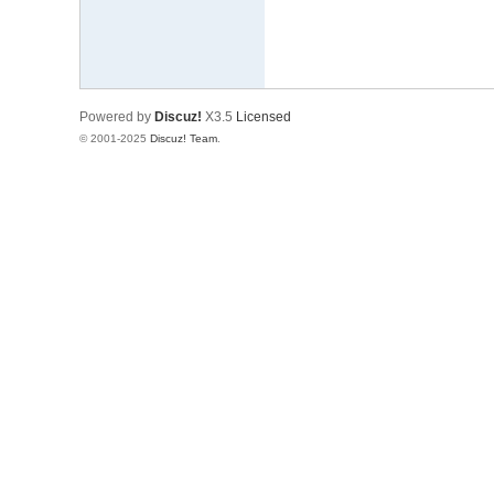
樂
部
Powered by
Discuz!
X3.5
Licensed
© 2001-2025
Discuz! Team
.