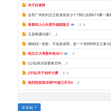
关于好资料
这里广州的刘文正歌迷有多少个?我们去唱KTV聚一聚
恭喜却上心头荣升超级版主
...
2
3
又是网通问题?
...
2
继续找一首歌，不知是谁唱，是一个有阿B和文正参与
祝文正大哥新年快乐!!!
...
2
[公告]俱乐部要换空间
...
2
[讨论]关于创作大赛
...
2
3
热烈祝贺俱乐部PR值已升为4
...
2
发新帖