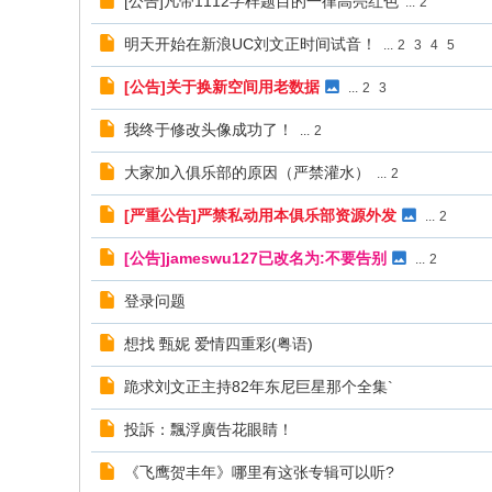
[公告]凡带1112字样题目的一律高亮红色
...
2
明天开始在新浪UC刘文正时间试音！
...
2
3
4
5
[公告]关于换新空间用老数据
...
2
3
我终于修改头像成功了！
...
2
大家加入俱乐部的原因（严禁灌水）
...
2
[严重公告]严禁私动用本俱乐部资源外发
...
2
[公告]jameswu127已改名为:不要告别
...
2
登录问题
想找 甄妮 爱情四重彩(粤语)
跪求刘文正主持82年东尼巨星那个全集`
投訴：飄浮廣告花眼睛！
《飞鹰贺丰年》哪里有这张专辑可以听?