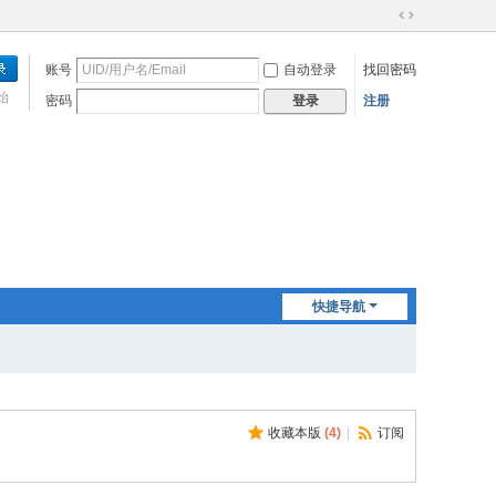
切
换
账号
自动登录
找回密码
到
宽
始
密码
注册
登录
版
快捷导航
收藏本版
(
4
)
|
订阅