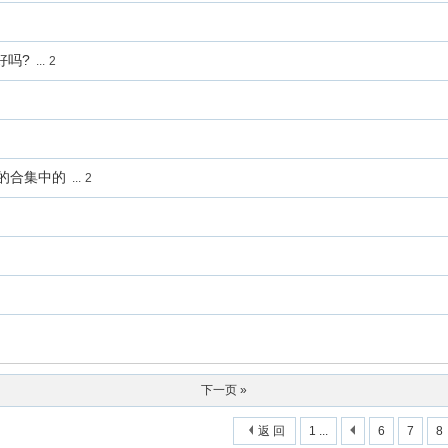
好吗?
...
2
的合集中的
...
2
下一页 »
返 回
1 ...
6
7
8