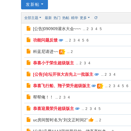
发新帖
全
球
全部主题
最新
热门
热帖
精华
更多
歌
[公告]090909灌水大会~~~
...
2
3
4
5
迷
俱
功能问题反馈
...
2
3
4
5
6
樂
科蓝尼请进~~
...
2
火
部
恭喜小于荣生超级版主
...
2
3
4
[公告]论坛开张大吉先上一批版主
...
2
3
4
恭喜飞行船、翔子荣升超级版主
...
2
3
4
5
6
火
帮帮俺！！
...
2
3
4
恭喜迎晨荣升超级版主
...
2
3
4
5
uc房间暂时名为“刘文正时间2”
...
2