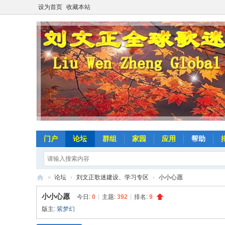
设为首页
收藏本站
门户
论坛
群组
家园
应用
帮助
»
论坛
›
刘文正歌迷建设、学习专区
›
小小心愿
劉
小小心愿
今日:
0
|
主题:
392
|
排名:
9
文
版主:
紫梦幻
正