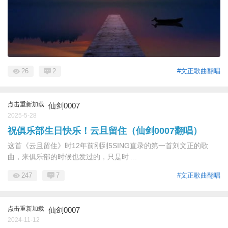
26
2
#文正歌曲翻唱
点击重新加载
仙剑0007
2025-5-28
祝俱乐部生日快乐！云且留住（仙剑0007翻唱）
这首《云且留住》时12年前刚到5SING直录的第一首刘文正的歌
曲，来俱乐部的时候也发过的，只是时 ...
247
7
#文正歌曲翻唱
点击重新加载
仙剑0007
2024-11-12