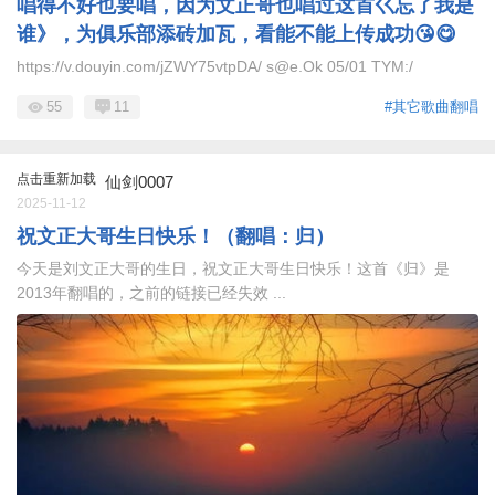
唱得不好也要唱，因为文正哥也唱过这首巜忘了我是
谁》，为俱乐部添砖加瓦，看能不能上传成功😘😋
https://v.douyin.com/jZWY75vtpDA/ s@e.Ok 05/01 TYM:/
55
11
#其它歌曲翻唱
点击重新加载
仙剑0007
2025-11-12
祝文正大哥生日快乐！（翻唱：归）
今天是刘文正大哥的生日，祝文正大哥生日快乐！这首《归》是
2013年翻唱的，之前的链接已经失效 ...