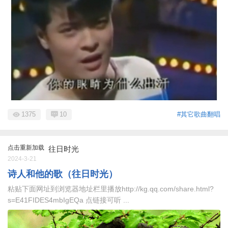
1375
10
#其它歌曲翻唱
点击重新加载
往日时光
2024-3-21
诗人和他的歌（往日时光）
粘贴下面网址到浏览器地址栏里播放http://kg.qq.com/share.html?
s=E41FIDES4mbIgEQa 点链接可听 ...