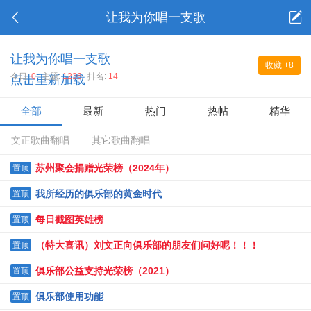
让我为你唱一支歌
让我为你唱一支歌
收藏
+8
今日:
0
主题:
1236
排名:
14
点击重新加载
全部
最新
热门
热帖
精华
文正歌曲翻唱
其它歌曲翻唱
苏州聚会捐赠光荣榜（2024年）
置顶
我所经历的俱乐部的黄金时代
置顶
每日截图英雄榜
置顶
（特大喜讯）刘文正向俱乐部的朋友们问好呢！！！
置顶
俱乐部公益支持光荣榜（2021）
置顶
俱乐部使用功能
置顶