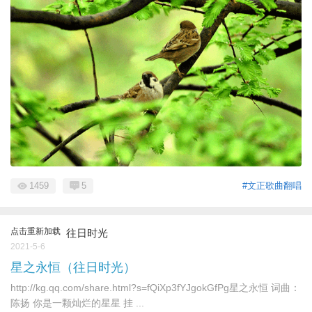
1459
5
#文正歌曲翻唱
点击重新加载
往日时光
2021-5-6
星之永恒（往日时光）
http://kg.qq.com/share.html?s=fQiXp3fYJgokGfPg星之永恒 词曲：
陈扬 你是一颗灿烂的星星 挂 ...