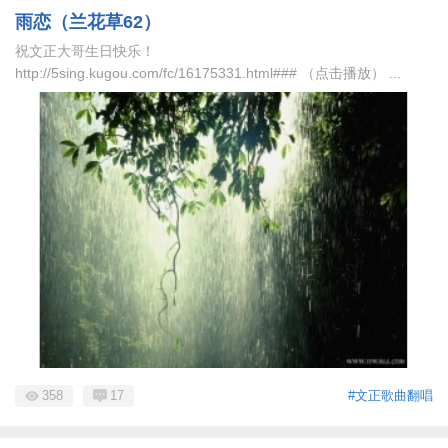
雨恋（兰花草62）
祝文正大哥生日快乐！
http://5sing.kugou.com/fc/16175331.html### （点击播放） ...
358
17
#文正歌曲翻唱