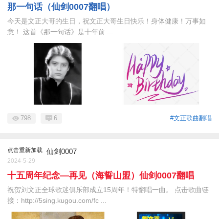
那一句话（仙剑0007翻唱）
今天是文正大哥的生日，祝文正大哥生日快乐！身体健康！万事如
意！ 这首《那一句话》是十年前 ...
798
6
#文正歌曲翻唱
点击重新加载
仙剑0007
2024-5-29
十五周年纪念—再见（海誓山盟）仙剑0007翻唱
祝贺刘文正全球歌迷俱乐部成立15周年！特翻唱一曲。 点击歌曲链
接：http://5sing.kugou.com/fc ...