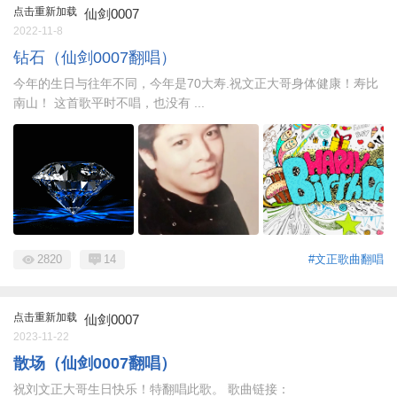
点击重新加载
仙剑0007
2022-11-8
钻石（仙剑0007翻唱）
今年的生日与往年不同，今年是70大寿.祝文正大哥身体健康！寿比
南山！ 这首歌平时不唱，也没有 ...
2820
14
#文正歌曲翻唱
点击重新加载
仙剑0007
2023-11-22
散场（仙剑0007翻唱）
祝刘文正大哥生日快乐！特翻唱此歌。 歌曲链接：