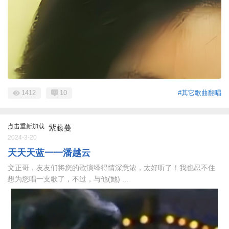
1412
10
#其它歌曲翻唱
点击重新加载
紫藤蔓
2024-3-20
天天天蓝一一潘越云
文正哥，友友们将您的歌演绎得情深意浓，太好听了！我也忍不住
想为您唱一支歌了，不过，与他(她) ...